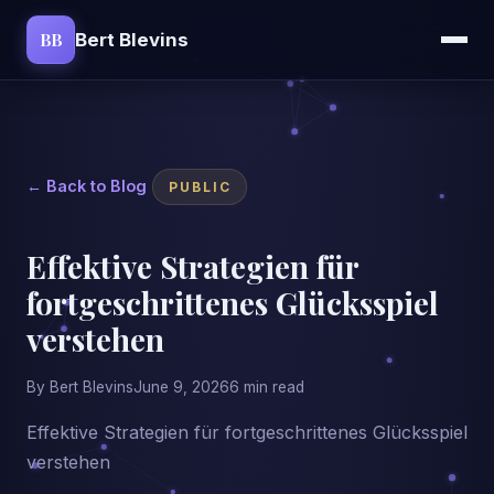
BB
Bert Blevins
← Back to Blog
PUBLIC
Effektive Strategien für
fortgeschrittenes Glücksspiel
verstehen
By Bert Blevins
June 9, 2026
6 min read
Effektive Strategien für fortgeschrittenes Glücksspiel
verstehen