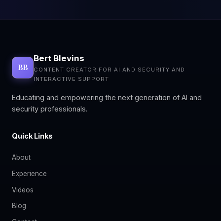
Bert Blevins
BB
CONTENT CREATOR FOR AI AND SECURITY AND
INTERACTIVE SUPPORT
Educating and empowering the next generation of AI and
security professionals.
Quick Links
About
Experience
Videos
Blog