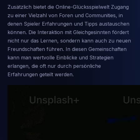
Zusätzlich bietet die Online-Glücksspielwelt Zugang
zu einer Vielzahl von Foren und Communities, in
denen Spieler Erfahrungen und Tipps austauschen
können. Die Interaktion mit Gleichgesinnten fördert
nicht nur das Lernen, sondern kann auch zu neuen
Freundschaften führen. In diesen Gemeinschaften
kann man wertvolle Einblicke und Strategien
erlangen, die oft nur durch persönliche
Erfahrungen geteilt werden.