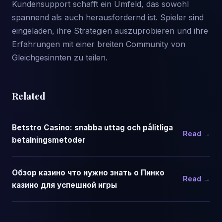
Kundensupport schafft ein Umfeld, das sowohl
spannend als auch herausfordernd ist. Spieler sind
eingeladen, ihre Strategien auszuprobieren und ihre
Erfahrungen mit einer breiten Community von
Gleichgesinnten zu teilen.
Related
Betstro Casino: snabba uttag och pålitliga
Read →
betalningsmetoder
Обзор казино что нужно знать о Пинко
Read →
казино для успешной игры