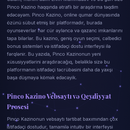
Pinco Kazino haqqında ətraflı bir araşdırma təqdim
edəcəyəm. Pinco Kazino, online qumar dünyasında
özünü sübut etmiş bir platformadır, burada
oyunseverlər hər cür əyləncə və qazanc imkanlarını
tapa bilərlər. Bu kazino, geniş oyun seçimi, cəlbedici
bonus sistemləri və istifadəçi dostu interfeysi ilə
fərqlənir. Bu yazıda, Pinco Kazinonun yeni
xüsusiyyətlərini araşdıracağıq, beləliklə sizə bu
platformanın istifadəçi təcrübəsini daha da yaxşı
başa düşməyə kömək edəcəyik.
Pinco Kazino Vebsaytı və Qeydiyyat
Prosesi
Pinco Kazinonun vebsaytı tərtibat baxımından çox
istifadəçi dostudur, tamamilə intuitiv bir interfeysi