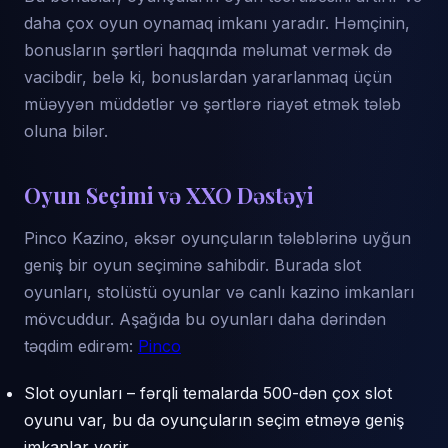
daha çox oyun oynamaq imkanı yaradır. Həmçinin,
bonusların şərtləri haqqında məlumat vermək də
vacibdir, belə ki, bonuslardan yararlanmaq üçün
müəyyən müddətlər və şərtlərə riayət etmək tələb
oluna bilər.
Oyun Seçimi və XXO Dəstəyi
Pinco Kazino, əksər oyunçuların tələblərinə uyğun
geniş bir oyun seçiminə sahibdir. Burada slot
oyunları, stolüstü oyunlar və canlı kazino imkanları
mövcuddur. Aşağıda bu oyunları daha dərindən
təqdim edirəm:
Pinco
Slot oyunları – fərqli temalarda 500-dən çox slot
oyunu var, bu da oyunçuların seçim etməyə geniş
imkanlar verir.