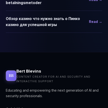
betalningsmetoder
Обзор казино что нужно знать о Пинко
Read →
казино для успешной игры
Bert Blevins
BB
CONTENT CREATOR FOR AI AND SECURITY AND
INTERACTIVE SUPPORT
Educating and empowering the next generation of AI and
security professionals.