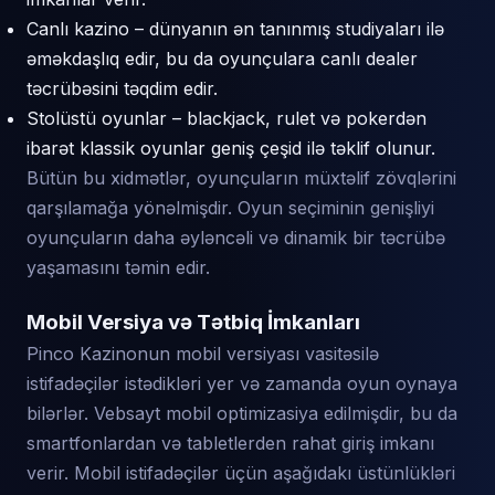
Canlı kazino – dünyanın ən tanınmış studiyaları ilə
əməkdaşlıq edir, bu da oyunçulara canlı dealer
təcrübəsini təqdim edir.
Stolüstü oyunlar – blackjack, rulet və pokerdən
ibarət klassik oyunlar geniş çeşid ilə təklif olunur.
Bütün bu xidmətlər, oyunçuların müxtəlif zövqlərini
qarşılamağa yönəlmişdir. Oyun seçiminin genişliyi
oyunçuların daha əyləncəli və dinamik bir təcrübə
yaşamasını təmin edir.
Mobil Versiya və Tətbiq İmkanları
Pinco Kazinonun mobil versiyası vasitəsilə
istifadəçilər istədikləri yer və zamanda oyun oynaya
bilərlər. Vebsayt mobil optimizasiya edilmişdir, bu da
smartfonlardan və tabletlerden rahat giriş imkanı
verir. Mobil istifadəçilər üçün aşağıdakı üstünlükləri