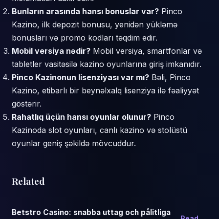
Bunların arasında hansı bonuslar var?
Pinco
Kazino, ilk depozit bonusu, yenidən yükləmə
bonusları və promo kodları təqdim edir.
Mobil versiya nədir?
Mobil versiya, smartfonlar və
tabletler vasitəsilə kazino oyunlarına giriş imkanıdır.
Pinco Kazinonun lisenziyası var mı?
Bəli, Pinco
Kazino, etibarlı bir beynəlxalq lisenziya ilə fəaliyyət
göstərir.
Rahatlıq üçün hansı oyunlar olunur?
Pinco
Kazinoda slot oyunları, canlı kazino və stolüstü
oyunlar geniş şəkildə mövcuddur.
Related
Betstro Casino: snabba uttag och pålitliga
Read →