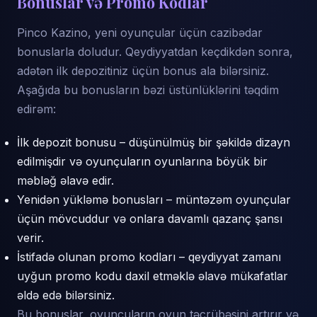
Bonuslar və Promo Kodlar
Pinco Kazino, yeni oyunçular üçün cazibədar
bonuslarla doludur. Qeydiyyatdan keçdikdən sonra,
adətən ilk depozitiniz üçün bonus ala bilərsiniz.
Aşağıda bu bonusların bəzi üstünlüklərini təqdim
edirəm:
İlk depozit bonusu – düşünülmüş bir şəkildə dizayn
edilmişdir və oyunçuların oyunlarına böyük bir
məbləğ əlavə edir.
Yenidən yükləmə bonusları – müntəzəm oyunçular
üçün mövcuddur və onlara davamlı qazanç şansı
verir.
İstifadə olunan promo kodları – qeydiyyat zamanı
uyğun promo kodu daxil etməklə əlavə mükafatlar
əldə edə bilərsiniz.
Bu bonuslar, oyunçuların oyun təcrübəsini artırır və