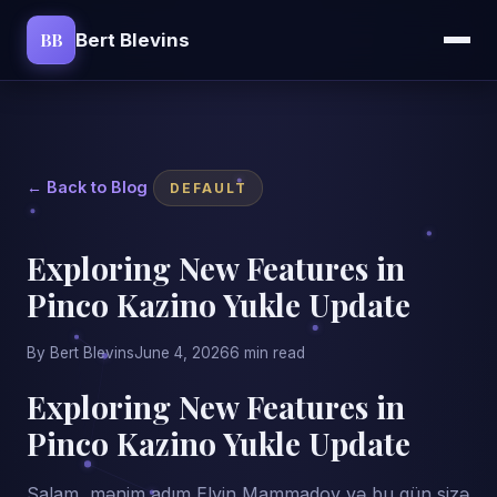
BB
Bert Blevins
← Back to Blog
DEFAULT
Exploring New Features in
Pinco Kazino Yukle Update
By Bert Blevins
June 4, 2026
6 min read
Exploring New Features in
Pinco Kazino Yukle Update
Salam, mənim adım Elvin Mammadov və bu gün sizə