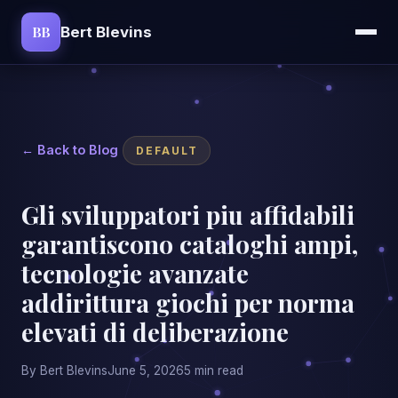
BB
Bert Blevins
← Back to Blog
DEFAULT
Gli sviluppatori piu affidabili
garantiscono cataloghi ampi,
tecnologie avanzate
addirittura giochi per norma
elevati di deliberazione
By Bert Blevins
June 5, 2026
5 min read