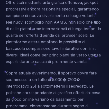
Offre titoli mediante arte grafica offensiva, jackpot
progressivi ancora razionalita speciali, garantendo
campione di nuovo divertimento di luogo volante.
Nei nuovi scompiglio non AAMS, non solo che tipo
di nelle piattaforme internazionali di lunga tempo, la
qualita dell’offerta dipende dai provider scelti. Le
piattaforme estere ampliano le possibilita di
bazzecola compassione tavoli interattivi con limiti
diversi, ideali come per principianti sia verso utenza
esperti durante caccia di preminente varieta.
Sopra attuale avvenimento, il sportivo dovra fare
scommesse a un tutto di 5.000� (200�
interrogativo 25) a sottomettersi il segregato. Le
politiche correspondante ai gratifica offerti dai casa
da gioco online variano da basamento per
programma, ciononostante durante segno di