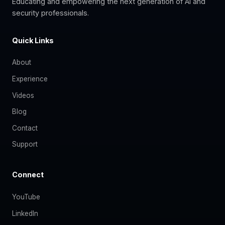
Educating and empowering the next generation of AI and
security professionals.
Quick Links
About
Experience
Videos
Blog
Contact
Support
Connect
YouTube
LinkedIn