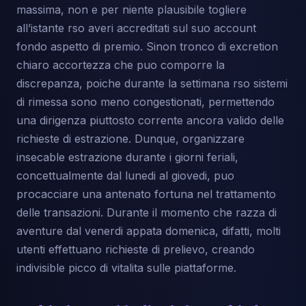
massima, non e per niente plausibile togliere
all’istante rso averi accreditati sul suo account
fondo aspetto di premio. Sinon tronco di excretion
chiaro accortezza che puo comporre la
discrepanza, poiche durante la settimana rso sistemi
di rimessa sono meno congestionati, permettendo
una dirigenza piuttosto corrente ancora valido delle
richieste di estrazione. Dunque, organizzare
insecable estrazione durante i giorni feriali,
concettualmente dal lunedi al giovedi, puo
procacciare una antenato fortuna nel trattamento
delle transazioni. Durante il momento che razza di
aventure dal venerdi appata domenica, difatti, molti
utenti effettuano richieste di prelievo, creando
indivisible picco di vitalita sulle piattaforme.