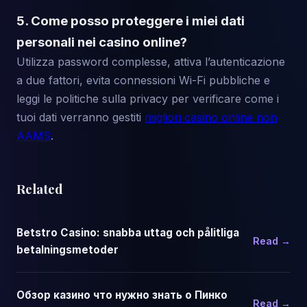
5. Come posso proteggere i miei dati
personali nei casino online?
Utilizza password complesse, attiva l’autenticazione
a due fattori, evita connessioni Wi-Fi pubbliche e
leggi le politiche sulla privacy per verificare come i
tuoi dati verranno gestiti
migliori casino online non
AAMS
.
Related
Betstro Casino: snabba uttag och pålitliga
Read →
betalningsmetoder
Обзор казино что нужно знать о Пинко
Read →