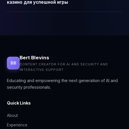
казино для успешной игры
Bert Blevins
BB
CONTENT CREATOR FOR AI AND SECURITY AND
INTERACTIVE SUPPORT
Educating and empowering the next generation of AI and
security professionals.
Quick Links
About
Experience