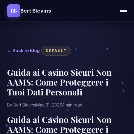
BB
Bert Blevins
← Back to Blog
DEFAULT
Guida ai Casino Sicuri Non
AAMS: Come Proteggere i
Tuoi Dati Personali
By Bert Blevins
May 31, 2026
4 min read
Guida ai Casino Sicuri Non
AAMS: Come Proteggere i