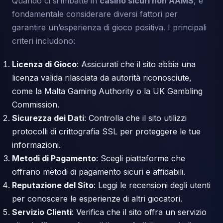
Quando ci si imbatte in
casino sicuri non AAMS
, è
fondamentale considerare diversi fattori per
garantire un’esperienza di gioco positiva. I principali
criteri includono:
Licenza di Gioco
: Assicurati che il sito abbia una
licenza valida rilasciata da autorità riconosciute,
come la Malta Gaming Authority o la UK Gambling
Commission.
Sicurezza dei Dati
: Controlla che il sito utilizzi
protocolli di crittografia SSL per proteggere le tue
informazioni.
Metodi di Pagamento
: Scegli piattaforme che
offrano metodi di pagamento sicuri e affidabili.
Reputazione del Sito
: Leggi le recensioni degli utenti
per conoscere le esperienze di altri giocatori.
Servizio Clienti
: Verifica che il sito offra un servizio