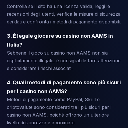
Controlla se il sito ha una licenza valida, leggi le
recensioni degli utenti, verifica le misure di sicurezza
dei dati e confronta i metodi di pagamento disponibili.
3. È legale giocare su casino non AAMS in
Italia?
Sebbene il gioco su casino non AAMS non sia
esplicitamente illegale, è consigliabile fare attenzione
e considerare i rischi associati.
4. Quali metodi di pagamento sono più sicuri
per i casino non AAMS?
Metodi di pagamento come PayPal, Skrill e
criptovalute sono considerati tra i più sicuri per i
casino non AAMS, poiché offrono un ulteriore
livello di sicurezza e anonimato.