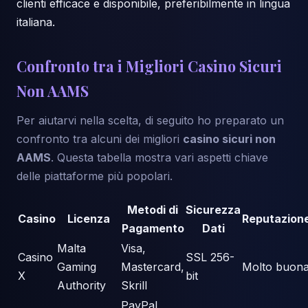
clienti efficace e disponibile, preferibilmente in lingua
italiana.
Confronto tra i Migliori Casino Sicuri
Non AAMS
Per aiutarvi nella scelta, di seguito ho preparato un
confronto tra alcuni dei migliori
casino sicuri non
AAMS
. Questa tabella mostra vari aspetti chiave
delle piattaforme più popolari.
Metodi di
Sicurezza
Casino
Licenza
Reputazion
Pagamento
Dati
Malta
Visa,
Casino
SSL 256-
Gaming
Mastercard,
Molto buon
X
bit
Authority
Skrill
PayPal,