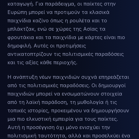
καταγωγή. Για παράδειγμα, οι παίκτες στην
Ευρώπη μπορεί να προτιμούν τα κλασικά
παιχνίδια καζίνο όπως η ρουλέτα και το
μπλάκτζακ, ενώ σε χώρες της Ασίας τα
φρουτάκια και τα παιχνίδια με κάρτες είναι πιο
δημοφιλή. Αυτές οι προτιμήσεις
αντικατοπτρίζουν τις πολιτισμικές παραδόσεις
και τις αξίες κάθε περιοχής.
Η ανάπτυξη νέων παιχνιδιών συχνά επηρεάζεται
από τις πολιτισμικές παραδόσεις. Οι δημιουργοί
παιχνιδιών μπορεί να ενσωματώνουν στοιχεία
από τη λαϊκή παράδοση, τη μυθολογία ή τις
τοπικές ιστορίες, προκειμένου να δημιουργήσουν
μια πιο ελκυστική εμπειρία για τους παίκτες.
Αυτή η προσέγγιση όχι μόνο ενισχύει την
πολιτισμική ταυτότητα, αλλά και προσελκύει ένα