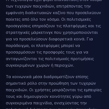
των τυχερών παιχνιδιών, επιτρέποντας την
εμφάνιση διαδικτυακών καζίνο που προσελκύουν
παίκτες από όλο τον κόσμο. Οι πολιτισμικές
προσεγγίσεις επηρεάζουν τις πλατφόρμες και τις
στρατηγικές μάρκετινγκ που χρησιμοποιούνται
για να προσελκύσουν διαφορετικά κοινά. Για
παράδειγμα, οι πλατφόρμες μπορεί να
προσαρμόσουν τις προσφορές τους για να
ανταγωνίζονται τις πολιτισμικές προτιμήσεις
συγκεκριμένων χωρών ή περιοχών.
Τα κοινωνικά μέσα διαδραματίζουν επίσης
σημαντικό ρόλο στην προώθηση των τυχερών
παιχνιδιών. Οι χρήστες μοιράζονται τις εμπειρίες
τους και δημιουργούν κοινότητες γύρω από
συγκεκριμένα παιχνίδια, ενισχύοντας την