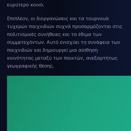
ευρύτερο κοινό.
Επιπλέον, οι διοργανώσεις και τα τουρνουά
τυχερών παιχνιδιών συχνά προσαρμόζονται στις
πολιτισμικές συνήθειες και τα έθιμα των
συμμετεχόντων. Αυτό ενισχύει τη συνάφεια των
παιχνιδιών και δημιουργεί μια αίσθηση
κοινότητας μεταξύ των παικτών, ανεξαρτήτως
γεωγραφικής θέσης.