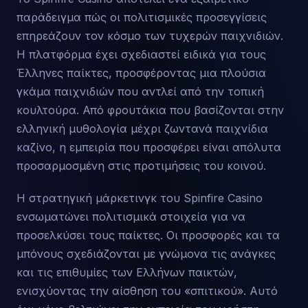
παράδειγμα πώς οι πολιτισμικές προσεγγίσεις
επηρεάζουν τον κόσμο των τυχερών παιχνιδιών.
Η πλατφόρμα έχει σχεδιαστεί ειδικά για τους
Έλληνες παίκτες, προσφέροντας μια πλούσια
γκάμα παιχνιδιών που αντλεί από την τοπική
κουλτούρα. Από φρουτάκια που βασίζονται στην
ελληνική μυθολογία μέχρι ζωντανά παιχνίδια
καζίνο, η εμπειρία που προσφέρει είναι απόλυτα
προσαρμοσμένη στις προτιμήσεις του κοινού.
Η στρατηγική μάρκετινγκ του Spinfire Casino
ενσωματώνει πολιτισμικά στοιχεία για να
προσελκύσει τους παίκτες. Οι προσφορές και τα
μπόνους σχεδιάζονται με γνώμονα τις ανάγκες
και τις επιθυμίες των Ελλήνων παικτών,
ενισχύοντας την αίσθηση του «σπιτικού». Αυτό