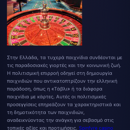
Στην Ελλάδα, τα τυχερά παιχνίδια συνδέονται με
τις παραδοσιακές γιορτές και την κοινωνική ζωή.
Η πολιτισμική επιρροή οδηγεί στη δημιουργία
παιχνιδιών που αντικατοπτρίζουν την ελληνική
παράδοση, όπως η «Τάβλι» ή τα διάφορα
παιχνίδια με κάρτες. Αυτές οι πολιτισμικές
προσεγγίσεις επηρεάζουν τα χαρακτηριστικά και
τη δημοτικότητα των παιχνιδιών,
αναδεικνύοντας την ανάγκη για σεβασμό στις
τοπικές αξίες και προτιμήσεις.
Spinfyre casino