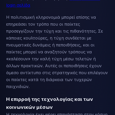
login σελίδα
Η πολιτισμική κληρονομιά μπορεί επίσης να
επηρεάσει τον τρόπο που οι παίκτες
προσεγγίζουν την τύχη και τις πιθανότητες. Σε
κάποιες κουλτούρες, η τύχη συνδέεται με
πνευματικές δυνάμεις ή πεποιθήσεις, και οι
παίκτες μπορεί να αναζητούν τρόπους να
«καλέσουν» την καλή τύχη μέσω τελετών ή
άλλων πρακτικών. Αυτές οι πεποιθήσεις έχουν
άμεσο αντίκτυπο στις στρατηγικές που επιλέγουν
οι παίκτες κατά τη διάρκεια των τυχερών
παιχνιδιών.
Η επιρροή της τεχνολογίας και των
κοινωνικών μέσων
Η τεχνολογία έχει φέρει επανάσταση στον κόσμο