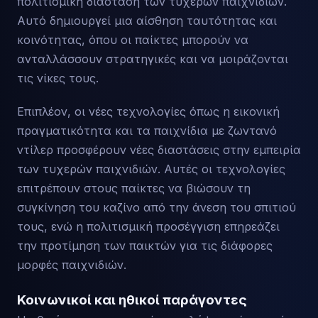
πολιτισμική διάσταση των τυχερών παιχνιδιών.
Αυτό δημιουργεί μια αίσθηση ταυτότητας και
κοινότητας, όπου οι παίκτες μπορούν να
ανταλλάσσουν στρατηγικές και να μοιράζονται
τις νίκες τους.
Επιπλέον, οι νέες τεχνολογίες όπως η εικονική
πραγματικότητα και τα παιχνίδια με ζωντανό
ντίλερ προσφέρουν νέες διαστάσεις στην εμπειρία
των τυχερών παιχνιδιών. Αυτές οι τεχνολογίες
επιτρέπουν στους παίκτες να βιώσουν τη
συγκίνηση του καζίνο από την άνεση του σπιτιού
τους, ενώ η πολιτισμική προσέγγιση επηρεάζει
την προτίμηση των παικτών για τις διάφορες
μορφές παιχνιδιών.
Κοινωνικοί και ηθικοί παράγοντες