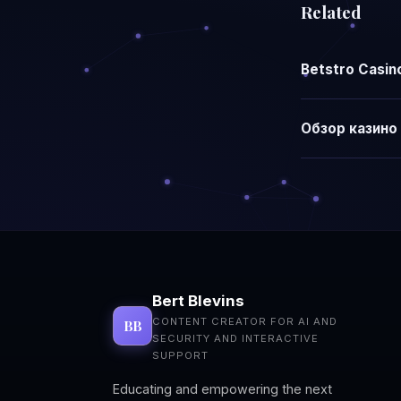
Related
Betstro Casino
Обзор казино 
Bert Blevins
CONTENT CREATOR FOR AI AND
BB
SECURITY AND INTERACTIVE
SUPPORT
Educating and empowering the next