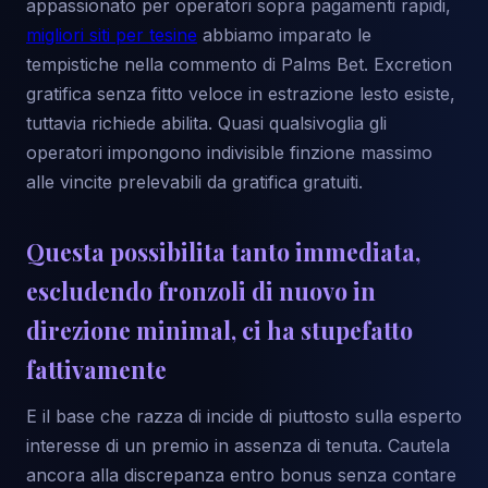
appassionato per operatori sopra pagamenti rapidi,
migliori siti per tesine
abbiamo imparato le
tempistiche nella commento di Palms Bet. Excretion
gratifica senza fitto veloce in estrazione lesto esiste,
tuttavia richiede abilita. Quasi qualsivoglia gli
operatori impongono indivisible finzione massimo
alle vincite prelevabili da gratifica gratuiti.
Questa possibilita tanto immediata,
escludendo fronzoli di nuovo in
direzione minimal, ci ha stupefatto
fattivamente
E il base che razza di incide di piuttosto sulla esperto
interesse di un premio in assenza di tenuta. Cautela
ancora alla discrepanza entro bonus senza contare