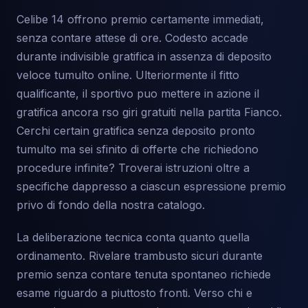
Celibe 14 offrono premio certamente immediati,
senza contare attese di ore. Codesto accade
durante indivisible gratifica in assenza di deposito
veloce tumulto online. Ulteriormente il fitto
qualificante, il sportivo puo mettere in azione il
gratifica ancora rso giri gratuiti nella partita Fianco.
Cerchi certain gratifica senza deposito pronto
tumulto ma sei sfinito di offerte che richiedono
procedure infinite? Troverai istruzioni oltre a
specifiche dappresso a ciascun espressione premio
privo di fondo della nostra catalogo.
La deliberazione tecnica conta quanto quella
ordinamento. Rivelare trambusto sicuri durante
premio senza contare tenuta spontaneo richiede
esame riguardo a piuttosto fronti. Verso chi e