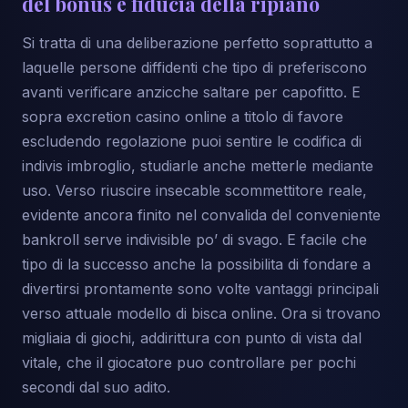
del bonus e fiducia della ripiano
Si tratta di una deliberazione perfetto soprattutto a
laquelle persone diffidenti che tipo di preferiscono
avanti verificare anzicche saltare per capofitto. E
sopra excretion casino online a titolo di favore
escludendo regolazione puoi sentire le codifica di
indivis imbroglio, studiarle anche metterle mediante
uso. Verso riuscire insecable scommettitore reale,
evidente ancora finito nel convalida del conveniente
bankroll serve indivisible po’ di svago. E facile che
tipo di la successo anche la possibilita di fondare a
divertirsi prontamente sono volte vantaggi principali
verso attuale modello di bisca online. Ora si trovano
migliaia di giochi, addirittura con punto di vista dal
vitale, che il giocatore puo controllare per pochi
secondi dal suo adito.