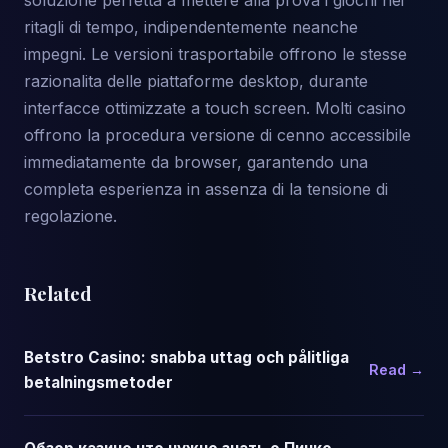
ritagli di tempo, indipendentemente neanche
impegni. Le versioni trasportabile offrono le stesse
razionalita delle piattaforme desktop, durante
interfacce ottimizzate a touch screen. Molti casino
offrono la procedura versione di cenno accessibile
immediatamente da browser, garantendo una
completa esperienza in assenza di la tensione di
regolazione.
Related
Betstro Casino: snabba uttag och pålitliga
Read →
betalningsmetoder