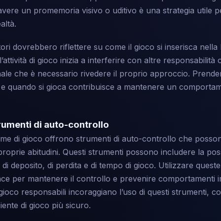
avere un promemoria visivo o uditivo è una strategia utile p
altà.
atori dovrebbero riflettere su come il gioco si inserisca nella 
’attività di gioco inizia a interferire con altre responsabilità 
ale che è necessario rivedere il proprio approccio. Prender
 e quando si gioca contribuisce a mantenere un comporta
trumenti di auto-controllo
rme di gioco offrono strumenti di auto-controllo che posson
roprie abitudini. Questi strumenti possono includere la possi
i di deposito, di perdita e di tempo di gioco. Utilizzare queste
ce per mantenere il controllo e prevenire comportamenti im
gioco responsabili incoraggiano l’uso di questi strumenti, c
ente di gioco più sicuro.