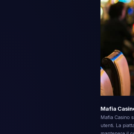
Mafia Casin
Mafia Casino s
utenti. La piat
mantenere il co