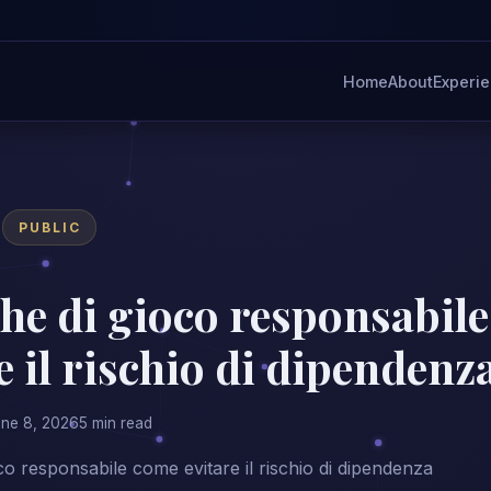
Home
About
Experi
PUBLIC
che di gioco responsabil
e il rischio di dipendenz
ne 8, 2026
5 min read
co responsabile come evitare il rischio di dipendenza