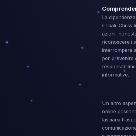
Comprendere
La dipendenza 
sociali. Chi sv
azioni, nonos
riconoscere i se
interrompere a
per prevenire s
responsabilmen
informative.
Un altro aspett
online possono
lasciarsi trasp
comunicazione 
a mantenere un