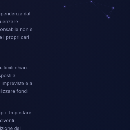
dipendenza dal
fluenzare
ponsabile non è
 i propri cari
limiti chiari.
sposti a
 impreviste e a
ilizzare fondi
tempo. Impostare
diventi
izione del