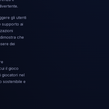
ivertente.
gere gli utenti
e supporto ai
zazioni
 dimostra che
sere dei
re
ui il gioco
 giocatori nel
o sostenibile e