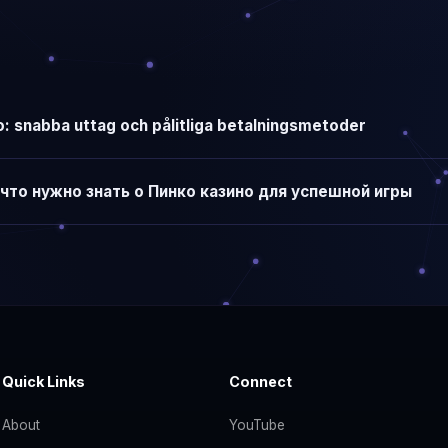
: snabba uttag och pålitliga betalningsmetoder
что нужно знать о Пинко казино для успешной игры
Quick Links
Connect
About
YouTube