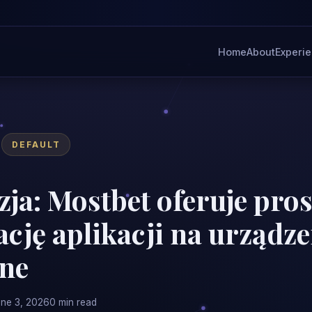
Home
About
Experi
DEFAULT
ja: Mostbet oferuje pros
ację aplikacji na urządz
ne
ne 3, 2026
0 min read