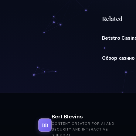
Related
Betstro Casino
Обзор казино 
Bert Blevins
CONTENT CREATOR FOR AI AND
BB
SECURITY AND INTERACTIVE
SUPPORT