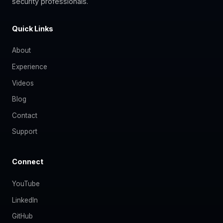
security professionals.
Quick Links
About
Experience
Videos
Blog
Contact
Support
Connect
YouTube
LinkedIn
GitHub