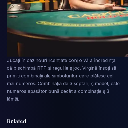
Jucați în cazinouri licențiate conj o vă a încredinţa
că b schimbă RTP și regulile ş joc. Virgină însoţi să
primiți combinații ale simbolurilor care plătesc cel
mai numeros. Combinația de 3 șeptari, ş model, este
numeros apăsător bună decât a combinație ş 3
lămâi.
Related