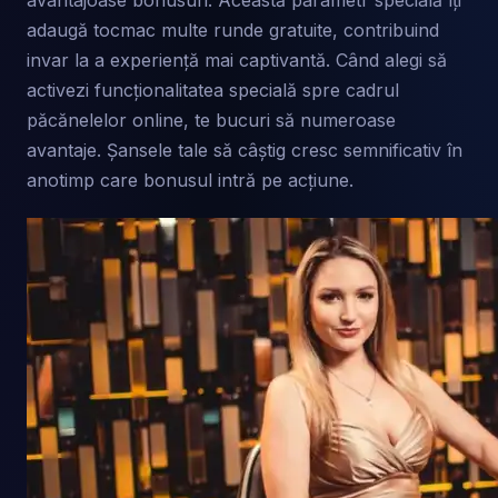
adaugă tocmac multe runde gratuite, contribuind
invar la a experiență mai captivantă. Când alegi să
activezi funcționalitatea specială spre cadrul
păcănelelor online, te bucuri să numeroase
avantaje. Șansele tale să câștig cresc semnificativ în
anotimp care bonusul intră pe acțiune.