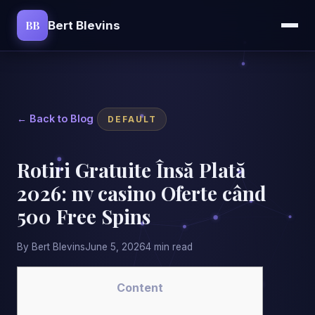
BB
Bert Blevins
← Back to Blog
DEFAULT
Rotiri Gratuite Însă Plată
2026: nv casino Oferte când
500 Free Spins
By Bert Blevins
June 5, 2026
4 min read
Content