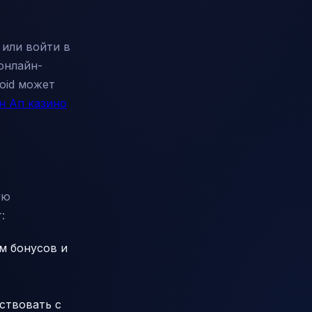
 или войти в
онлайн-
oid может
н Ап казино
ую
:
м бонусов и
ствовать с