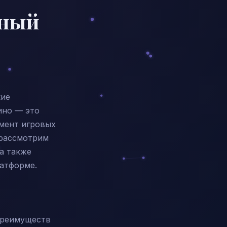
лный
кие
ино — это
мент игровых
 рассмотрим
а также
латформе.
преимуществ