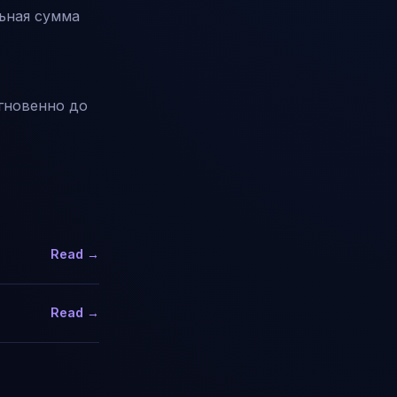
ьная сумма
мгновенно до
Read →
Read →