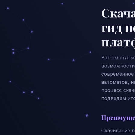
Скача
гид 
плат
В этом стать
возможности 
современное 
автоматов, н
процесс скач
подведем ито
Преимущес
Скачивание п