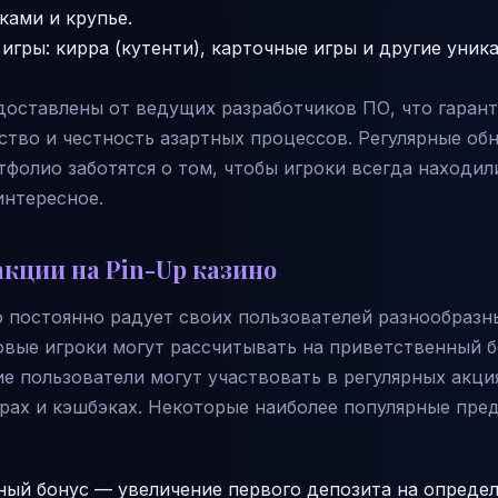
ками и крупье.
игры: кирра (кутенти), карточные игры и другие уник
.
доставлены от ведущих разработчиков ПО, что гаран
ство и честность азартных процессов. Регулярные об
тфолио заботятся о том, чтобы игроки всегда находил
интересное.
акции на Pin-Up казино
о постоянно радует своих пользователей разнообраз
овые игроки могут рассчитывать на приветственный б
 пользователи могут участвовать в регулярных акци
рах и кэшбэках. Некоторые наиболее популярные пре
ый бонус — увеличение первого депозита на опреде