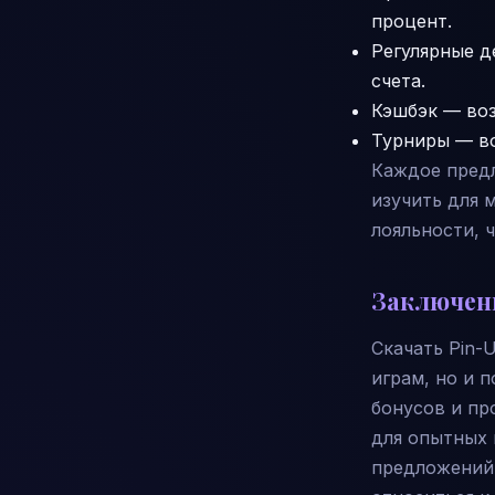
процент.
Регулярные д
счета.
Кэшбэк — воз
Турниры — во
Каждое предл
изучить для 
лояльности, 
Заключен
Скачать Pin-
играм, но и 
бонусов и пр
для опытных 
предложений.