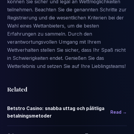
können Sie sicher und legal an Wettmöglichkeiten
teilnehmen. Beachten Sie die genannten Schritte zur
Registrierung und die wesentlichen Kriterien bei der
Wahl eines Wettanbieters, um die besten
Erfahrungen zu sammeln. Durch den
verantwortungsvollen Umgang mit Ihrem
Wettverhalten stellen Sie sicher, dass Ihr Spaß nicht
in Schwierigkeiten endet. Genießen Sie das
Wetterlebnis und setzen Sie auf Ihre Lieblingsteams!
Related
Betstro Casino: snabba uttag och pålitliga
Read →
betalningsmetoder