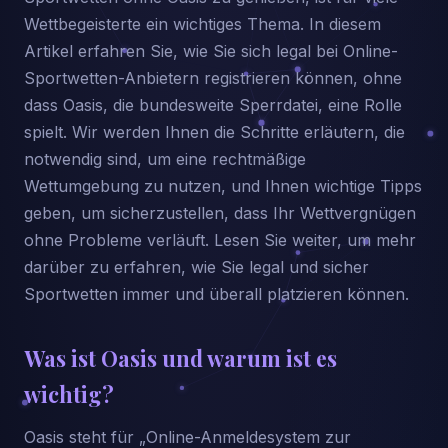
Wettbegeisterte ein wichtiges Thema. In diesem
Artikel erfahren Sie, wie Sie sich legal bei Online-
Sportwetten-Anbietern registrieren können, ohne
dass Oasis, die bundesweite Sperrdatei, eine Rolle
spielt. Wir werden Ihnen die Schritte erläutern, die
notwendig sind, um eine rechtmäßige
Wettumgebung zu nutzen, und Ihnen wichtige Tipps
geben, um sicherzustellen, dass Ihr Wettvergnügen
ohne Probleme verläuft. Lesen Sie weiter, um mehr
darüber zu erfahren, wie Sie legal und sicher
Sportwetten immer und überall platzieren können.
Was ist Oasis und warum ist es
wichtig?
Oasis steht für „Online-Anmeldesystem zur