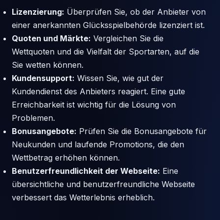
Lizenzierung:
Überprüfen Sie, ob der Anbieter von
einer anerkannten Glücksspielbehörde lizenziert ist.
Quoten und Märkte:
Vergleichen Sie die
Wettquoten und die Vielfalt der Sportarten, auf die
Sie wetten können.
Kundensupport:
Wissen Sie, wie gut der
Kundendienst des Anbieters reagiert. Eine gute
Erreichbarkeit ist wichtig für die Lösung von
Problemen.
Bonusangebote:
Prüfen Sie die Bonusangebote für
Neukunden und laufende Promotions, die den
Wettbetrag erhöhen können.
Benutzerfreundlichkeit der Webseite:
Eine
übersichtliche und benutzerfreundliche Webseite
verbessert das Wetterlebnis erheblich.