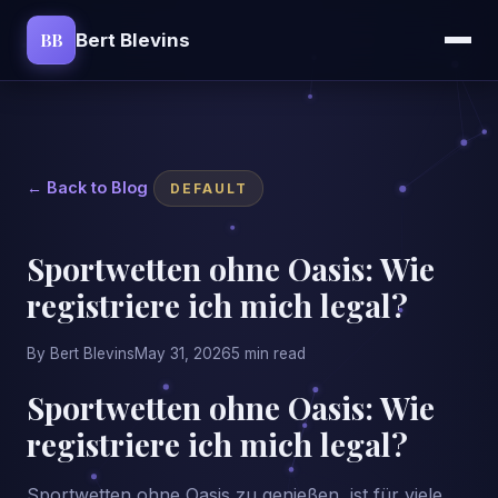
BB
Bert Blevins
← Back to Blog
DEFAULT
Sportwetten ohne Oasis: Wie
registriere ich mich legal?
By Bert Blevins
May 31, 2026
5 min read
Sportwetten ohne Oasis: Wie
registriere ich mich legal?
Sportwetten ohne Oasis zu genießen, ist für viele