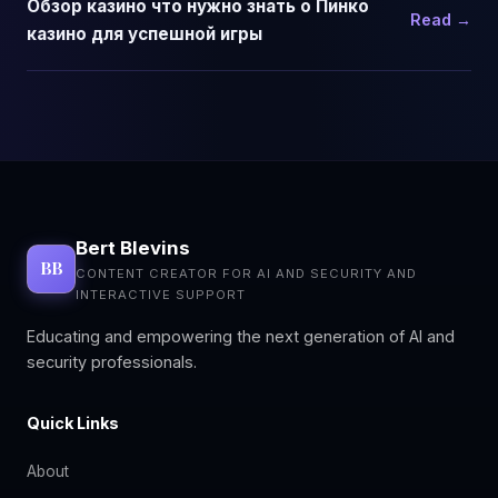
Обзор казино что нужно знать о Пинко
Read →
казино для успешной игры
Bert Blevins
BB
CONTENT CREATOR FOR AI AND SECURITY AND
INTERACTIVE SUPPORT
Educating and empowering the next generation of AI and
security professionals.
Quick Links
About