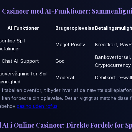
e Casinoer med AI-Funktioner: Sammenlign
AI-Funktioner
Brugeroplevelse
Betalingsmulig
sonlige Spil
Meget Positiv
Kreditkort, PayP
efalinger
Bankoverførsel,
e Chat AI Support
God
Cryptocurrency
aovervågning for Spil
Moderat
Debitkort, e-wall
ængighed
i tabellen ovenfor, tilbyder hver af de nævnte spilleplatfo
 kan forbedre din oplevelse. Det er vigtigt at matche disse f
llebehov
casino uden rofus
.
 AI i Online Casinoer: Direkte Fordele for Sp