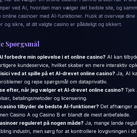
mper ved AI, hvordan man vælger det bedste site, og samm
online casinoer med AI-funktioner. Husk at overveje dine
 og sikre, at dit valgte casino er pålideligt og sikkert.
ede Spørgsmål
I forbedre min oplevelse i et online casino?
AI kan tilbyd
urtigere kundeservice, hvilket skaber en mere interaktiv opl
isici ved at spille på et AI-drevet online casino?
Ja, AI k
oblemer og rejse spørgsmål om dataprivatliv.
se efter, når jeg vælger et AI-drevet online casino?
Tjek 
ser, betalingsmetoder og licensering.
 casino tilbyder de bedste AI-funktioner?
Det afhænger af
men Casino A og Casino B er blandt de mest anbefalede.
e casinoer reguleret på nogen måde?
Ja, mange lande regul
bling industri, men sørg for at kontrollere lovgivningen i di