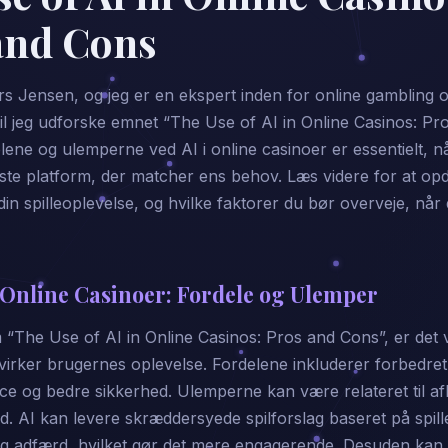
and Cons
rs Jensen, og jeg er en ekspert inden for online gambling og
vil jeg udforske emnet “The Use of AI in Online Casinos: Pr
elene og ulemperne ved AI i online casinoer er essentielt, 
te platform, der matcher ens behov. Læs videre for at op
in spilleoplevelse, og hvilke faktorer du bør overveje, når
 i Online Casinoer: Fordele og Ulemper
 “The Use of AI in Online Casinos: Pros and Cons”, er det vi
irker brugernes oplevelse. Fordelene inkluderer forbedret 
ice og bedre sikkerhed. Ulemperne kan være relateret til 
ed. AI kan levere skræddersyede spilforslag baseret på spil
g adfærd, hvilket gør det mere engagerende. Desuden kan