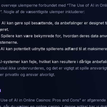
i overveje ulemperne forbundet med “The Use of AI in Onli
. Nogle af de væsentligste ulemper inkluderer:
:
AI kan gøre spil besættende, da anbefalinger er designet ti
eret.
Spillere kan være bekymrede for, hvordan deres data an
ystemerne.
AI kan potentielt udnytte spillerens adfærd til at maksimer
I-systemer kan fejle, hvilket kan resultere i dårlige anbefali
kal ikke undervurderes, og det er vigtigt at spille ansvarlig
er privatliv og ansvar alvorligt.
n
 Use of AI in Online Casinos: Pros and Cons” er afgørende f
, når du vælger en online casino. I denne artikel har vi drø