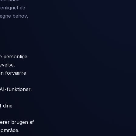
enlignet de
 egne behov,
e personlige
evelse.
an forværre
AI-funktioner,
 dine
erer brugen af
t område.