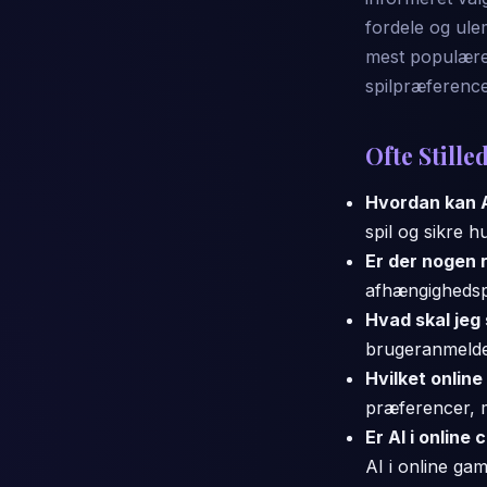
fordele og ule
mest populære 
spilpræferencer
Ofte Still
Hvordan kan A
spil og sikre h
Er der nogen r
afhængighedspr
Hvad skal jeg 
brugeranmeldel
Hvilket online
præferencer, 
Er AI i onlin
AI i online gam