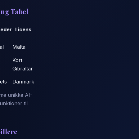
ing Tabel
heder
Licens
al
Malta
Kort
Gibraltar
ets
Danmark
rme unikke AI-
unktioner til
illere