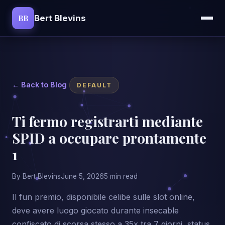
BB
Bert Blevins
← Back to Blog
DEFAULT
Ti fermo registrarti mediante
SPID a occupare prontamente
1
By Bert Blevins
June 5, 2026
5 min read
Il fun premio, disponibile celibe sulle slot online,
deve avere luogo giocato durante insecable
confiscato di scorsa stesso a 35x tra 7 giorni, status