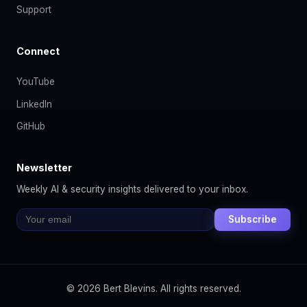
Support
Connect
YouTube
LinkedIn
GitHub
Newsletter
Weekly AI & security insights delivered to your inbox.
Subscribe
© 2026 Bert Blevins. All rights reserved.