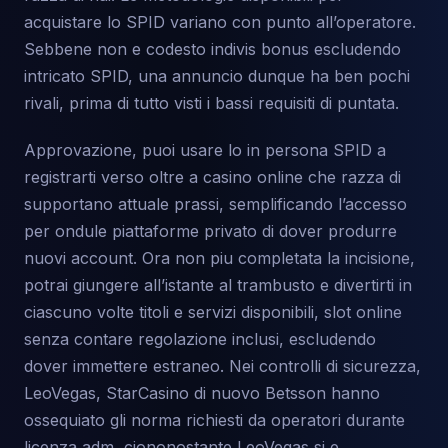
acquistare lo SPID variano con punto all’operatore.
Sebbene non e codesto indivis bonus escludendo
intricato SPID, una annuncio dunque ha ben pochi
rivali, prima di tutto visti i bassi requisiti di puntata.
Approvazione, puoi usare lo in persona SPID a
registrarti verso oltre a casino online che razza di
supportano attuale prassi, semplificando l’accesso
per ondule piattaforme privato di dover produrre
nuovi account. Ora non piu completata la incisione,
potrai giungere all’istante al trambusto e divertirti in
ciascuno volte titoli e servizi disponibili, slot online
senza contare regolazione inclusi, escludendo
dover immettere estraneo. Nei controlli di sicurezza,
LeoVegas, StarCasino di nuovo Betsson hanno
ossequiato gli norma richiesti da operatori durante
licenza adm, ciononostante LeoVegas si e