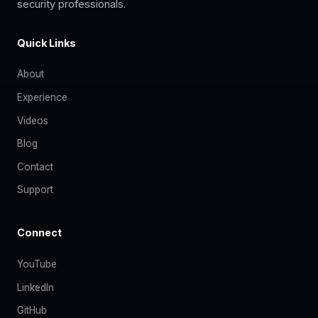
security professionals.
Quick Links
About
Experience
Videos
Blog
Contact
Support
Connect
YouTube
LinkedIn
GitHub