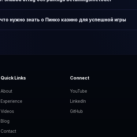
что нужно знать о Пинко казино для успешной игры
Quick Links
Connect
About
YouTube
Experience
LinkedIn
Videos
GitHub
Blog
Contact