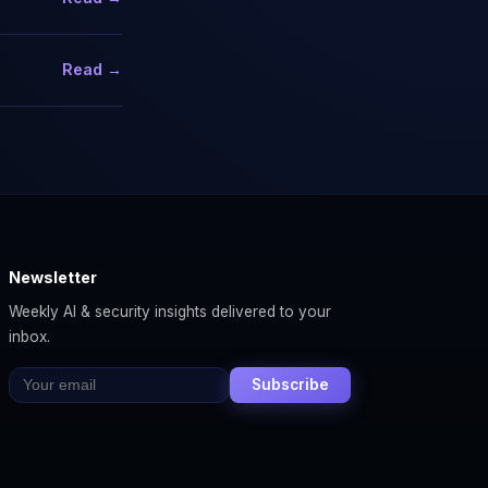
Read →
Newsletter
Weekly AI & security insights delivered to your
inbox.
Subscribe