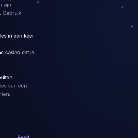
 zijn
. Gebruik
les in één keer
e casino dat je
uiten.
ies van een
nten.
Read →