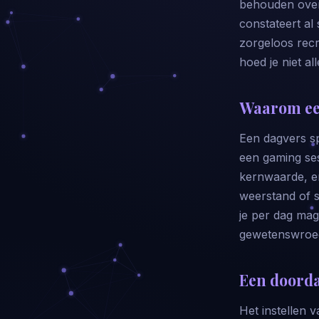
behouden over 
constateert al
zorgeloos recr
hoed je niet al
Waarom een
Een dagvers sp
een gaming ses
kernwaarde, en
weerstand of s
je per dag mag
gewetenswroegi
Een doorda
Het instellen 